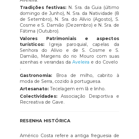
Aveleira.
Tradições festivas:
N. Sra. da Guia (último
domingo de Junho), N. Sra. da Natividade (8
de Setembro), N. Sra. do Alívio (Agosto), S.
Cosme e S. Damião (Dezembro) e N. Sra. de
Fátima (Outubro).
Valores Patrimoniais e aspectos
turísticos:
Igreja paroquial, capelas da
Senhora do Alívio e de S. Cosme e S.
Damião, Margens do rio Mouro com suas
azenhas e verandas da
Aveleira
e do Covelo
.
Gastronomia:
Broa de milho, cabrito à
moda de Serra, cozido à portuguesa.
Artesanato:
Tecelagem em lã e linho.
Colectividades:
Associação Desportiva e
Recreativa de Gave.
RESENHA HISTÓRICA
Américo Costa refere a antiga freguesia de