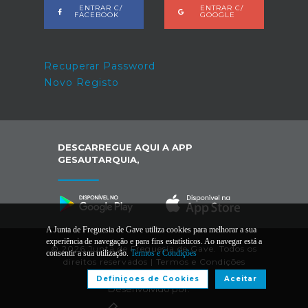
ENTRAR C/
ENTRAR C/
FACEBOOK
GOOGLE
Recuperar Password
Novo Registo
DESCARREGUE AQUI A APP
GESAUTARQUIA,
A Junta de Freguesia de Gave utiliza cookies para melhorar a sua
experiência de navegação e para fins estatísticos. Ao navegar está a
© 2026 Junta de Freguesia de Gave. Todos os
consentir a sua utilização.
Termos e Condições
direitos reservados |
Termos e Condições
Definiçoes de Cookies
Aceitar
Desenvolvido por: