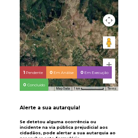
1
0
0
Pendente
Em Análise
Em Execução
0
Concluído
Map Data
Terms
1 km
Alerte a sua autarquia!
Se detetou alguma ocorrência ou
incidente na via pública prejudicial aos
cidadãos, pode alertar a sua autarquia ao