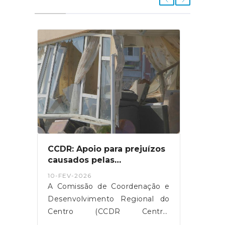
be
CCDR: Apoio para prejuízos
Nova
causados pelas
atri
ama
tempestades de 2026
Soci
10-FEV-2026
07-JA
a” é
A Comissão de Coordenação e
O Gov
a em
Desenvolvimento Regional do
lei n
lias
Centro (CCDR Centro)
mode
dade
disponibilizou uma plataforma
Subsí