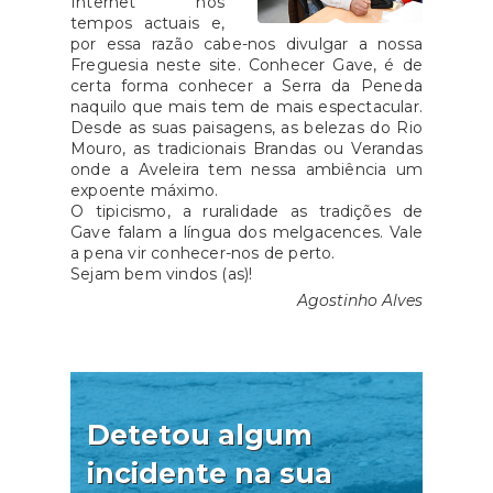
plataforma pode ser consultada
poder
Internet nos
tempos actuais e,
no site oficial da CCDR
com
por essa razão cabe-nos divulgar a nossa
Centro.Esta candidatura está
benef
Freguesia neste site. Conhecer Gave, é de
disponível no site da CCDR,
apen
certa forma conhecer a Serra da Peneda
naquilo que mais tem de mais espectacular.
através do deste
viage
Desde as suas paisagens, as belezas do Rio
link.Fonte: CCDR
com a
Mouro, as tradicionais Brandas ou Verandas
valor
onde a Aveleira tem nessa ambiência um
expoente máximo.
das 
O tipicismo, a ruralidade as tradições de
emi
Gave falam a língua dos melgacences. Vale
bene
a pena vir conhecer-nos de perto.
Sejam bem vindos (as)!
do s
Agostinho Alves
Gove
valor
dos A
com o
par
Detetou algum
resi
incidente na sua
para 